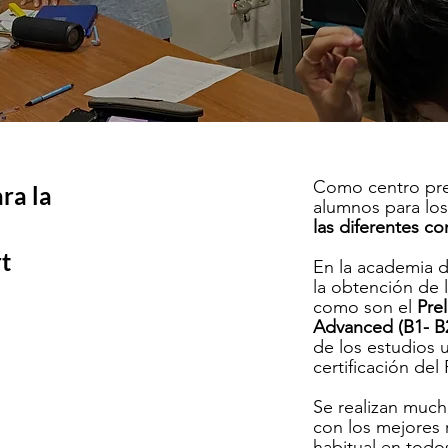
Como centro pre
ra la
alumnos para lo
las diferentes c
t
En la academia 
la obtención de 
como son el
Prel
Advanced (B1- B2
de los estudios u
certificación del 
Se realizan much
con los mejores 
habitual en todo