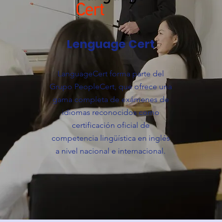
Lenguage Cert
LanguageCert forma parte del
Grupo PeopleCert, que ofrece una
gama completa de exámenes de
idiomas reconocidos como
certificación oficial de
competencia lingüística en inglés
a nivel nacional e internacional.