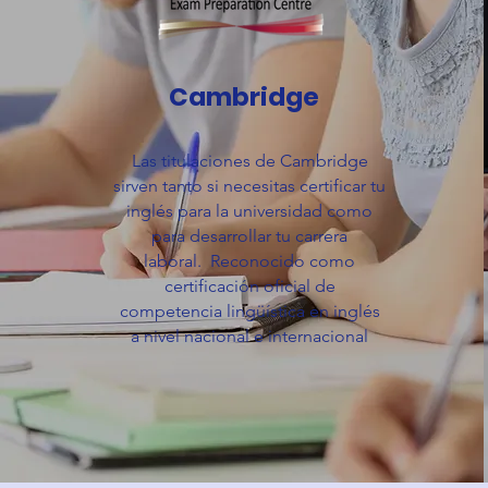
Cambridge
Las titulaciones de Cambridge
sirven tanto si necesitas certificar tu
inglés para la universidad como
para desarrollar tu carrera
laboral.
Reconocido como
certificación oficial de
competencia lingüística en inglés
a nivel nacional e internacional