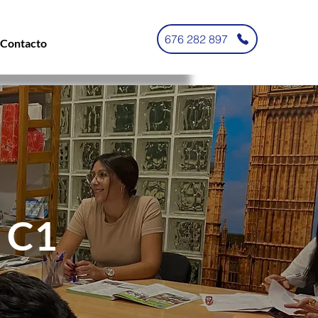
676 282 897
Contacto
- C1