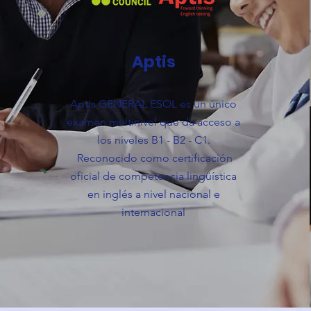
Aptis
Aptis GENERAL ESOL es un único
examen multinivel que da acceso a
los niveles B1 - B2 - C1.
Reconocido como certificación
oficial de competencia lingüística
en inglés a nivel nacional e
internacional