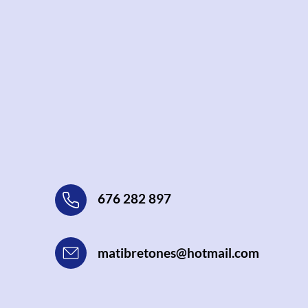
Contáctame
Nos encontramos en el centro de
Almería en Calle Tirso de Molina, 36.
676 282 897
matibretones@hotmail.com